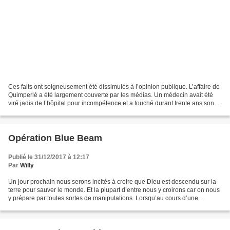
Ces faits ont soigneusement été dissimulés à l’opinion publique. L’affaire de
Quimperlé a été largement couverte par les médias. Un médecin avait été
viré jadis de l’hôpital pour incompétence et a touché durant trente ans son
salaire soit en valeur constante...
Opération Blue Beam
Publié le 31/12/2017 à 12:17
Par
Willy
Un jour prochain nous serons incités à croire que Dieu est descendu sur la
terre pour sauver le monde. Et la plupart d’entre nous y croirons car on nous
y prépare par toutes sortes de manipulations. Lorsqu’au cours d’une
répétition de grande envergure,...