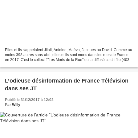
Elles et ils s'appelaient Jilali, Antoine, Maéva, Jacques ou David. Comme au
moins 398 autres sans-abri, elles et ils sont morts dans les rues de France,
en 2017. C'est le collectif "Les Morts de la Rue" qui a diffusé ce chiffre (403
morts), vendredi...
L’odieuse désinformation de France Télévision
dans ses JT
Publié le 31/12/2017 à 12:02
Par
Willy