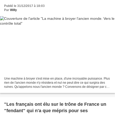
Publié le 31/12/2017 à 18:03
Par
Willy
Une machine à broyer s'est mise en place, d'une incroyable puissance. Plus
rien de l'ancien monde n'y résistera et nul ne peut dire ce qui surgira des
ruines. Qu'appelons nous l'ancien monde ? Convenons de désigner par ce
terme la Terre telle que l'avaient...
"Les français ont élu sur le trône de France un
"fendant" qui n'a que mépris pour ses