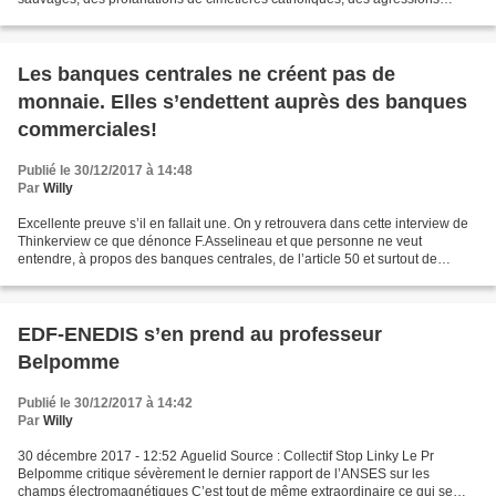
barbares, des atteintes contre la France, ses...
Les banques centrales ne créent pas de
monnaie. Elles s’endettent auprès des banques
commerciales!
Publié le 30/12/2017 à 14:48
Par
Willy
Excellente preuve s’il en fallait une. On y retrouvera dans cette interview de
Thinkerview ce que dénonce F.Asselineau et que personne ne veut
entendre, à propos des banques centrales, de l’article 50 et surtout de
l’article 123. On apprend sur le moteur...
EDF-ENEDIS s’en prend au professeur
Belpomme
Publié le 30/12/2017 à 14:42
Par
Willy
30 décembre 2017 - 12:52 Aguelid Source : Collectif Stop Linky Le Pr
Belpomme critique sévèrement le dernier rapport de l’ANSES sur les
champs électromagnétiques C’est tout de même extraordinaire ce qui se